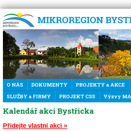
Mikroregion Bystřicko
O NÁS
DOKUMENTY
PROJEKTY a AKCE
SLUŽBY a FIRMY
PROJEKT CSS
Výzvy MAS
Kalendář akcí Bystřicka
Přidejte vlastní akci »