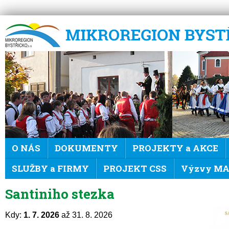
Mikroregion Bystřicko
O NÁS
DOKUMENTY
PROJEKTY a AKCE
SLUŽBY a FIRMY
PROJEKT CSS
Výzvy MAS
Santiniho stezka
Kdy:
1. 7. 2026
až 31. 8. 2026