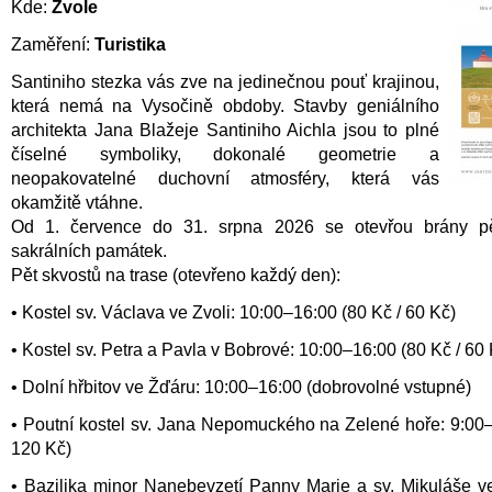
Kde:
Zvole
Zaměření:
Turistika
Santiniho stezka vás zve na jedinečnou pouť krajinou,
která nemá na Vysočině obdoby. Stavby geniálního
architekta Jana Blažeje Santiniho Aichla jsou to plné
číselné symboliky, dokonalé geometrie a
neopakovatelné duchovní atmosféry, která vás
okamžitě vtáhne.
Od 1. července do 31. srpna 2026 se otevřou brány pě
sakrálních památek.
Pět skvostů na trase (otevřeno každý den):
• Kostel sv. Václava ve Zvoli: 10:00–16:00 (80 Kč / 60 Kč)
• Kostel sv. Petra a Pavla v Bobrové: 10:00–16:00 (80 Kč / 60 
• Dolní hřbitov ve Žďáru: 10:00–16:00 (dobrovolné vstupné)
• Poutní kostel sv. Jana Nepomuckého na Zelené hoře: 9:00–
120 Kč)
• Bazilika minor Nanebevzetí Panny Marie a sv. Mikuláše v