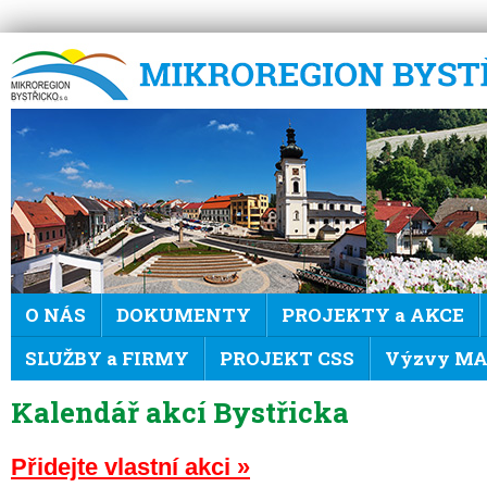
Mikroregion Bystřicko
O NÁS
DOKUMENTY
PROJEKTY a AKCE
SLUŽBY a FIRMY
PROJEKT CSS
Výzvy MAS
Kalendář akcí Bystřicka
Přidejte vlastní akci »