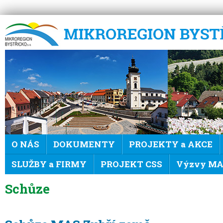
Mikroregion Bystřicko
O NÁS
DOKUMENTY
PROJEKTY a AKCE
SLUŽBY a FIRMY
PROJEKT CSS
Výzvy MAS
Schůze