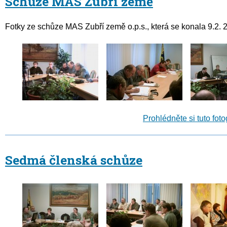
Schůze MAS Zubří země
Fotky ze schůze MAS Zubří země o.p.s., která se konala 9.2. 
Prohlédněte si tuto foto
Sedmá členská schůze