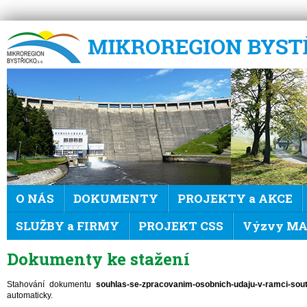
Mikroregion Bystřicko
O NÁS
DOKUMENTY
PROJEKTY a AKCE
SLUŽBY a FIRMY
PROJEKT CSS
Výzvy MAS
Dokumenty ke stažení
Stahování dokumentu
souhlas-se-zpracovanim-osobnich-udaju-v-ramci-sout
automaticky.