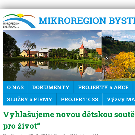
Mikroregion Bystřicko
O NÁS
DOKUMENTY
PROJEKTY a AKCE
SLUŽBY a FIRMY
PROJEKT CSS
Výzvy MAS
Vyhlašujeme novou dětskou soutě
pro život“