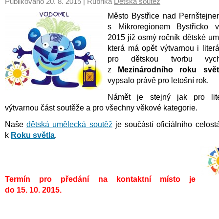
Publikováno
20. 8. 2015
| Rubrika
Dětská soutěž
Město Bystřice nad Pernštejne
s Mikroregionem Bystřicko v
2015 již osmý ročník dětské um
která má opět výtvarnou i liter
pro dětskou tvorbu vychá
z
Mezinárodního roku svět
vypsalo právě pro letošní rok.
Námět je stejný jak pro lite
výtvarnou část soutěže a pro všechny věkové kategorie.
Naše
dětská umělecká soutěž
je součástí oficiálního celos
k
Roku světla
.
Termín pro předání na kontaktní místo je
do 15. 10. 2015.