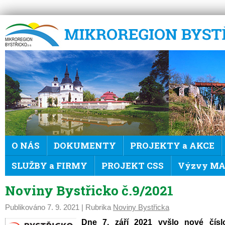
Mikroregion Bystřicko
O NÁS
DOKUMENTY
PROJEKTY a AKCE
SLUŽBY a FIRMY
PROJEKT CSS
Výzvy MAS
Noviny Bystřicko č.9/2021
Publikováno
7. 9. 2021
| Rubrika
Noviny Bystřicka
Dne 7. září 2021 vyšlo nové číslo