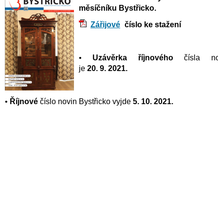
měsíčníku Bystřicko.
Zářijové
číslo ke stažení
•
Uzávěrka říjnového
čísla nov
je
20. 9. 2021.
•
Říjnové
číslo novin Bystřicko vyjde
5. 10. 2021.