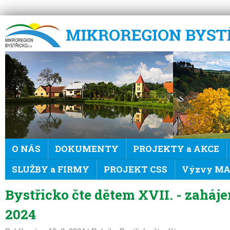
Mikroregion Bystřicko
O NÁS
DOKUMENTY
PROJEKTY a AKCE
SLUŽBY a FIRMY
PROJEKT CSS
Výzvy MAS
Bystřicko čte dětem XVII. - zaháje
2024