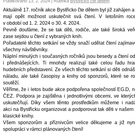
Publikováno
13. 2. 2024
| Rubrika
Bystřicko čte dětem
Aktuálně 17. ročník akce Bystřicko čte dětem byl již zahájen a
mají opět možnost uskutečnit svá čtení. V letošním roc
v období od 1. 2. 2024 o 30. 4. 2024.
Pevně doufáme, že se tak děti, rodiče, ale také široká veř
zase sejdou u čtení z vybraných knih.
Pořadatelé těchto setkání se vždy snaží udělat čtení zajíma
všechny návštěvníky.
Náplní minulých i současných ročníků jsou besedy a čtení o
i přednášejících. Ti mnohdy realizují také celou řadu hr
hudebních představení. Ze všech těchto setkání si děti odná
náladu, ale také časopisy a knihy od sponzorů, které se ro
soutěží.
Věříme, že i letos bude akce podpořena společností EG.D, 
ČEZ. Podpora je zajištěna i jednotlivými obcemi, ve kterýc
uskutečňují. Díky všem těmto prostředkům můžeme i nadál
akci na Bystřicku organizovat a podporovat tak děti v našem
klasické knihy.
Všem sponzorům a příznivcům velice děkujeme a již nyn
spolupráci v rámci plánovaných čtení!